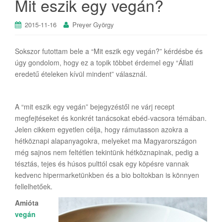
Mit eszik egy vegán?
2015-11-16
Preyer György
Sokszor futottam bele a “Mit eszik egy vegán?” kérdésbe és
úgy gondolom, hogy ez a topik többet érdemel egy “Állati
eredetű ételeken kívül mindent” válasznál.
A “mit eszik egy vegán” bejegyzéstől ne várj recept
megfejtéseket és konkrét tanácsokat ebéd-vacsora témában.
Jelen cikkem egyetlen célja, hogy rámutasson azokra a
hétköznapi alapanyagokra, melyeket ma Magyarországon
még sajnos nem feltétlen tekintünk hétköznapinak, pedig a
tésztás, tejes és húsos pulttól csak egy köpésre vannak
kedvenc hipermarketünkben és a bio boltokban is könnyen
fellelhetőek.
Amióta
vegán