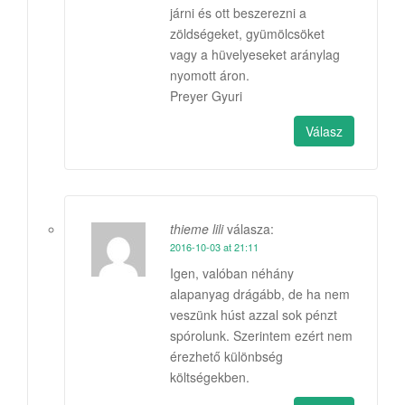
járni és ott beszerezni a
zöldségeket, gyümölcsöket
vagy a hüvelyeseket aránylag
nyomott áron.
Preyer Gyuri
Válasz
thieme lili
válasza:
2016-10-03 at 21:11
Igen, valóban néhány
alapanyag drágább, de ha nem
veszünk húst azzal sok pénzt
spórolunk. Szerintem ezért nem
érezhető különbség
költségekben.