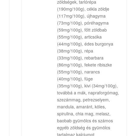
zöldségek, tarlórépa
(190mg/100g), cékla zöldje
(117mg/100g), újhagyma
(73mg/100g), póréhagyma
(59mg/100g), főtt zöldbab
(55mg/100g), articsóka
(44mg/100g), édes burgonya
(38mg/100g), répa
(33mg/100g), rebarbara
(86mg/100g), fekete ribiszke
(55mg/100g), narancs
(40mg/100g), füge
(35mg/100g), kivi (34mg/100g),
továbbá a mák, napraforgómag,
szezámmag, petrezselyem,
mandula, amaránt, köles,
spirulina, chia mag, melasz,
baobab gyümölcs és számos
egyéb zöldség és gyümölcs
tartalmaz kalciumot