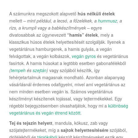
A számunkra megszokott alapvető
hús nélküli ételek
mellett –
mint például, a lecsó, a főzelékek, a
hummusz
, a
rizs, a krumpli vagy a babkészítmények –
egyre
divatosabbak az úgynevezett
“hamis” ételek
, mely a
klasszikus húsos ételek helyettesítését szolgálják. Ilyenek a
vegetáriánus hamburgerek, a hamis gulyás, a vegán
felvágottak, a vegán kolbászok,
vegán gyros
és vegetáriánus
fasírtok. A hamis húsokat a legtöbb esetben gabonafélékből
(
tempeh
és
szejtán
)
vagy szójából készítik, így
fehérjetartalmuk magasnak mondható. Azonban alapanyag
vásárlásnál érdemes odafigyelni, mivel ami vegetáriánus az
nem minden esetben vegán is. Számos vegetáriánus
készítményt készítenek tojással, vagy tejtermékekkel. Egy
régebbi bejegyzésemben olvashatjátok, hogy mi a
különbség
vegetáriánus és vegán étrend között
.
Tej és tejszín helyett
, mandula, kókusz, zab vagy
szójatejtermékeket, míg a
sajtok helyettesítésére
szójából,
diófélékből és
tápiókából
készült készítményeket eszik egy