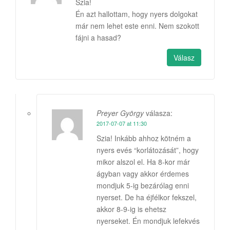
Szia!
Én azt hallottam, hogy nyers dolgokat
már nem lehet este enni. Nem szokott
fájni a hasad?
Válasz
Preyer György
válasza:
2017-07-07 at 11:30
Szia! Inkább ahhoz kötném a
nyers evés “korlátozását”, hogy
mikor alszol el. Ha 8-kor már
ágyban vagy akkor érdemes
mondjuk 5-ig bezárólag enni
nyerset. De ha éjfélkor fekszel,
akkor 8-9-ig is ehetsz
nyerseket. Én mondjuk lefekvés