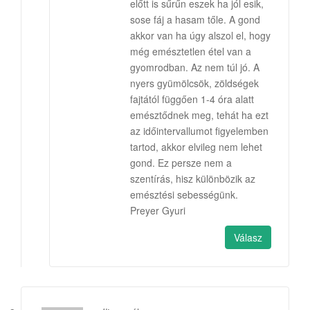
előtt is sűrűn eszek ha jól esik,
sose fáj a hasam tőle. A gond
akkor van ha úgy alszol el, hogy
még emésztetlen étel van a
gyomrodban. Az nem túl jó. A
nyers gyümölcsök, zöldségek
fajtától függően 1-4 óra alatt
emésztődnek meg, tehát ha ezt
az időintervallumot figyelemben
tartod, akkor elvileg nem lehet
gond. Ez persze nem a
szentírás, hisz különbözik az
emésztési sebességünk.
Preyer Gyuri
Válasz