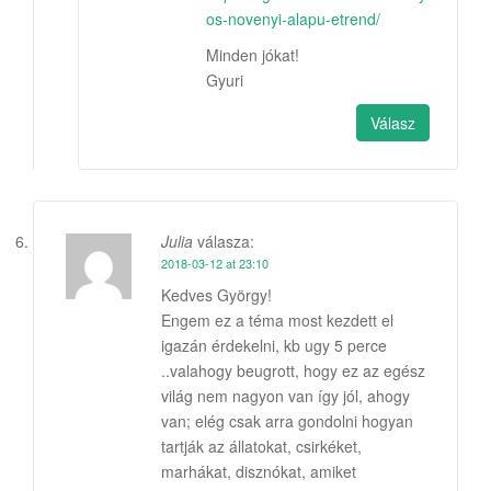
os-novenyi-alapu-etrend/
Minden jókat!
Gyuri
Válasz
Julia
válasza:
2018-03-12 at 23:10
Kedves György!
Engem ez a téma most kezdett el
igazán érdekelni, kb ugy 5 perce
..valahogy beugrott, hogy ez az egész
világ nem nagyon van így jól, ahogy
van; elég csak arra gondolni hogyan
tartják az állatokat, csirkéket,
marhákat, disznókat, amiket