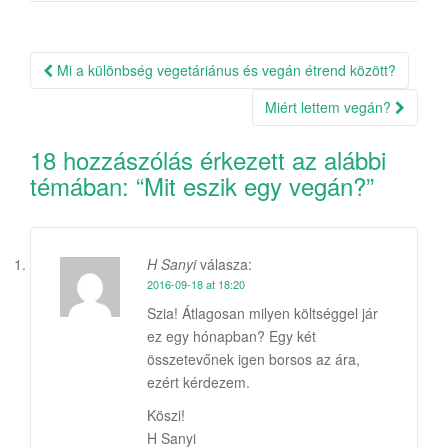
Mi a különbség vegetáriánus és vegán étrend között?
Bejegyzés navigáció
Miért lettem vegán?
18 hozzászólás érkezett az alábbi
témában: “
Mit eszik egy vegán?
”
H Sanyi
válasza:
2016-09-18 at 18:20
Szia! Átlagosan milyen költséggel jár
ez egy hónapban? Egy két
összetevőnek igen borsos az ára,
ezért kérdezem.
Köszi!
H Sanyi