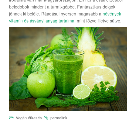
beledobok mindent a turmixgépbe. Fantasztikus dolgok
jönnek ki belőle. Ráadásul nyersen magasabb a
növények
vitamin és ásványi anyag tartalma
, mint főzve illetve sütve.
.
.
Vegán étkezés
permalink