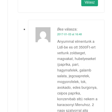
Válasz
Bea
válasza:
2017-01-03 at 16:48
Anyummal elmentunk a
Lidl-be es ott 3500Ft-ert
vettunk zoldseget,
magvakat, hubelyeseket
(paprika, pari,
hagymafelek, galamb
salata, jegcsapretek,
mogyorofelek, tok,
avokado, edes burgonya,
csipos paprika,
konzervbab stb) nekem a
karacsonyi Menuhoz. 2
nagy szatyorral alig