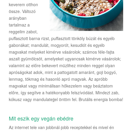
keverem otthon
össze. Változó
arányban
tartalmaz a
reggelim zabot,
puffasztott barna rizst, puffasztott tönköly búzát és egyéb
gabonákat; mandulát, mogyorót, kesudiót és egyéb
magvakat melyeket kimérve vásárolok; számos féle-fajta
aszalt gyümölcsöt, amelyeket ugyancsak kimérve vásárolok;
valamint az előre bekevert müzlihez minden reggel olyan
apróságokat adok, mint a pattogatott amaránt, goji bogyó,
lenmag, tökmag és hasonló apró magvak. Az apróbb
magvakat vagy minimálisan hőkezelem vagy beáztatom
előre, így segítve a hatékonyabb felszívódást. Mindezt zab,
kókusz vagy mandulatejjel öntöm fel. Brutális energia bomba!
Mit eszik egy vegán ebédre
Az internet tele van jobbnál-jobb receptekkel és mivel én