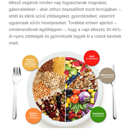
étkező vegánok minden nap fogyasztanak magvakat,
gabonaféléket –
akár otthon összeállított müzli formájában –
,
sötét és élénk színű zöldségeket, gyümölcsöket, valamint
ugyancsak sűrűn hüvelyeseket. Továbbá erősen ajánlott
–
mindenevőknek legfőképpen –
, hogy a napi étkezés 30-40%-
át nyers zöldségek és gyümölcsök tegyék ki a rostok bevitele
miatt.