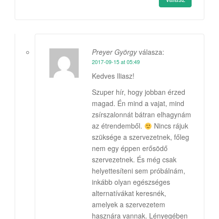
Preyer György
válasza:
2017-09-15 at 05:49
Kedves Iliasz!
Szuper hír, hogy jobban érzed
magad. Én mind a vajat, mind
zsírszalonnát bátran elhagynám
az étrendemből.
Nincs rájuk
szüksége a szervezetnek, főleg
nem egy éppen erősödő
szervezetnek. És még csak
helyettesíteni sem próbálnám,
inkább olyan egészséges
alternatívákat keresnék,
amelyek a szervezetem
hasznára vannak. Lényegében