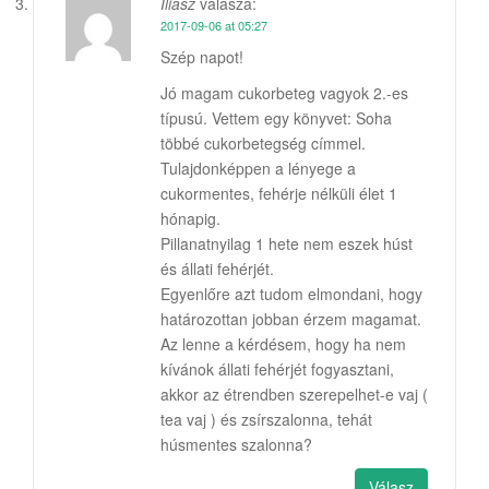
Iliasz
válasza:
2017-09-06 at 05:27
Szép napot!
Jó magam cukorbeteg vagyok 2.-es
típusú. Vettem egy könyvet: Soha
többé cukorbetegség címmel.
Tulajdonképpen a lényege a
cukormentes, fehérje nélküli élet 1
hónapig.
Pillanatnyilag 1 hete nem eszek húst
és állati fehérjét.
Egyenlőre azt tudom elmondani, hogy
határozottan jobban érzem magamat.
Az lenne a kérdésem, hogy ha nem
kívánok állati fehérjét fogyasztani,
akkor az étrendben szerepelhet-e vaj (
tea vaj ) és zsírszalonna, tehát
húsmentes szalonna?
Válasz