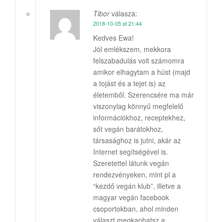
Tibor
válasza:
2018-10-05 at 21:44
Kedves Ewa!
Jól emlékszem, mekkora
felszabadulás volt számomra
amikor elhagytam a húst (majd
a tojást és a tejet is) az
életemből. Szerencsére ma már
viszonylag könnyű megfelelő
információkhoz, receptekhez,
sőt vegán barátokhoz,
társasághoz is jutni, akár az
Internet segítségével is.
Szeretettel látunk vegán
rendezvényeken, mint pl a
“kezdő vegán klub”, illetve a
magyar vegán facebook
csoportokban, ahol minden
választ megkaphatsz a