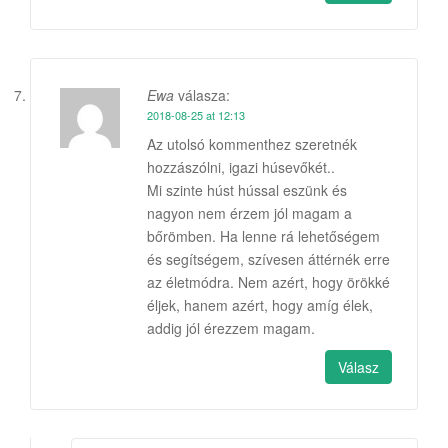
Ewa
válasza:
2018-08-25 at 12:13
Az utolsó kommenthez szeretnék
hozzászólni, igazi húsevőkét..
Mi szinte húst hússal eszünk és
nagyon nem érzem jól magam a
bőrömben. Ha lenne rá lehetőségem
és segítségem, szívesen áttérnék erre
az életmódra. Nem azért, hogy örökké
éljek, hanem azért, hogy amíg élek,
addig jól érezzem magam.
Válasz