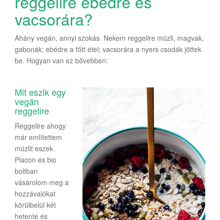
reggelire ebédre és
vacsorára?
Ahány vegán, annyi szokás. Nekem reggelire müzli, magvak,
gabonák; ebédre a főtt étel; vacsorára a nyers csodák jöttek
be. Hogyan van ez bővebben:
Mit eszik egy
vegán
reggelire
Reggelire ahogy
már említettem
müzlit eszek.
Piacon és bio
boltban
vásárolom meg a
hozzávalókat
körülbelül két
hetente és