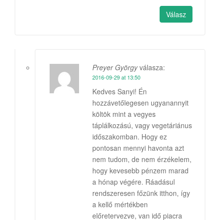
Válasz
Preyer György
válasza:
2016-09-29 at 13:50
Kedves Sanyi! Én
hozzávetőlegesen ugyanannyit
költök mint a vegyes
táplálkozású, vagy vegetáriánus
időszakomban. Hogy ez
pontosan mennyi havonta azt
nem tudom, de nem érzékelem,
hogy kevesebb pénzem marad
a hónap végére. Ráadásul
rendszeresen főzünk itthon, így
a kellő mértékben
előretervezve, van idő piacra