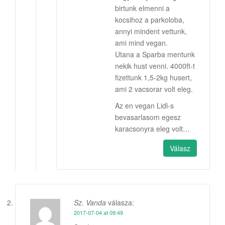
birtunk elmenni a
kocsihoz a parkoloba,
annyi mindent vettunk,
ami mind vegan.
Utana a Sparba mentunk
nekik hust venni. 4000ft-t
fizettunk 1,5-2kg husert,
ami 2 vacsorar volt eleg.
Az en vegan Lidl-s
bevasarlasom egesz
karacsonyra eleg volt…
Válasz
Sz. Vanda
válasza:
2017-07-04 at 09:49