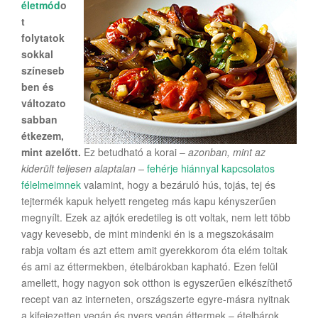
életmód
o
t
folytatok
sokkal
színeseb
ben és
változato
sabban
étkezem,
mint azelőtt.
Ez betudható a korai –
azonban, mint az
kiderült teljesen alaptalan –
fehérje hiánnyal kapcsolatos
félelmeimnek
valamint, hogy a bezáruló hús, tojás, tej és
tejtermék kapuk helyett rengeteg más kapu kényszerűen
megnyílt. Ezek az ajtók eredetileg is ott voltak, nem lett több
vagy kevesebb, de mint mindenki én is a megszokásaim
rabja voltam és azt ettem amit gyerekkorom óta elém toltak
és ami az éttermekben, ételbárokban kapható. Ezen felül
amellett, hogy nagyon sok otthon is egyszerűen elkészíthető
recept van az interneten, országszerte egyre-másra nyitnak
a kifejezetten vegán és nyers vegán éttermek – ételbárok.