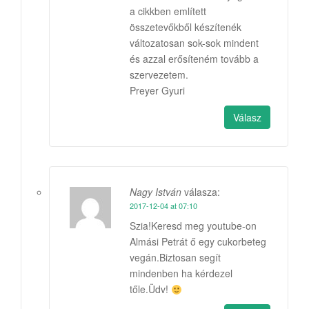
a cikkben említett
összetevőkből készítenék
változatosan sok-sok mindent
és azzal erősíteném tovább a
szervezetem.
Preyer Gyuri
Válasz
Nagy István
válasza:
2017-12-04 at 07:10
Szia!Keresd meg youtube-on
Almási Petrát ő egy cukorbeteg
vegán.Biztosan segít
mindenben ha kérdezel
tőle.Üdv!