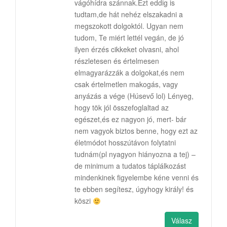
vágóhídra szánnak.Ezt eddig is
tudtam,de hát nehéz elszakadni a
megszokott dolgoktól. Ugyan nem
tudom, Te miért lettél vegán, de jó
ilyen érzés cikkeket olvasni, ahol
részletesen és értelmesen
elmagyarázzák a dolgokat,és nem
csak értelmetlen makogás, vagy
anyázás a vége (Húsevő lol) Lényeg,
hogy tök jól összefoglaltad az
egészet,és ez nagyon jó, mert- bár
nem vagyok biztos benne, hogy ezt az
életmódot hosszútávon folytatni
tudnám(pl nyagyon hiányozna a tej) –
de minimum a tudatos táplálkozást
mindenkinek figyelembe kéne venni és
te ebben segítesz, úgyhogy király! és
köszi
Válasz