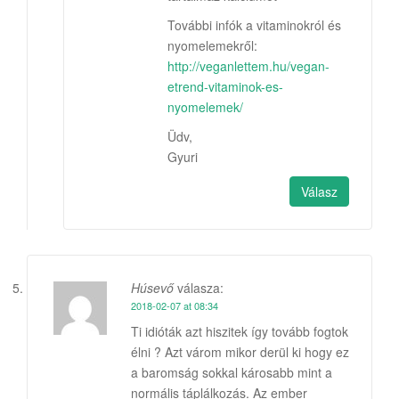
További infók a vitaminokról és
nyomelemekről:
http://veganlettem.hu/vegan-
etrend-vitaminok-es-
nyomelemek/
Üdv,
Gyuri
Válasz
Húsevő
válasza:
2018-02-07 at 08:34
Ti idióták azt hiszitek így tovább fogtok
élni ? Azt várom mikor derül ki hogy ez
a baromság sokkal károsabb mint a
normális táplálkozás. Az ember