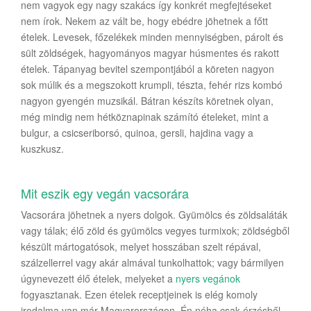
nem vagyok egy nagy szakács így konkrét megfejtéseket
nem írok. Nekem az vált be, hogy ebédre jöhetnek a főtt
ételek. Levesek, főzelékek minden mennyiségben, párolt és
sült zöldségek, hagyományos magyar húsmentes és rakott
ételek. Tápanyag bevitel szempontjából a köreten nagyon
sok múlik és a megszokott krumpli, tészta, fehér rizs kombó
nagyon gyengén muzsikál. Bátran készíts köretnek olyan,
még mindig nem hétköznapinak számító ételeket, mint a
bulgur, a csicseriborsó, quinoa, gersli, hajdina vagy a
kuszkusz.
Mit eszik egy vegán vacsorára
Vacsorára jöhetnek a nyers dolgok. Gyümölcs és zöldsaláták
vagy tálak; élő zöld és gyümölcs vegyes turmixok; zöldségből
készült mártogatósok, melyet hosszában szelt répával,
szálzellerrel vagy akár almával tunkolhattok; vagy bármilyen
úgynevezett élő ételek, melyeket a
nyers vegánok
fogyasztanak. Ezen ételek receptjeinek is elég komoly
irodalma van már Magyarországon. Én néha csak érzésből