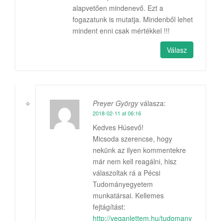
alapvetően mindenevő. Ezt a
fogazatunk is mutatja. Mindenből lehet
mindent enni csak mértékkel !!!
Válasz
Preyer György
válasza:
2018-02-11 at 06:16
Kedves Húsevő!
Micsoda szerencse, hogy
nekünk az ilyen kommentekre
már nem kell reagálni, hisz
válaszoltak rá a Pécsi
Tudományegyetem
munkatársai. Kellemes
fejtágítást:
http://veganlettem.hu/tudomany