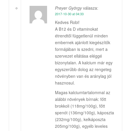
Preyer György
válasza:
2017-10-30 at 04:33
Kedves Robi!
A B12 és D vitaminokat
étrendtől függetlenül minden
embernek ajánlott kiegészítők
formájában is szedni, mert a
szervezet ellátása eléggé
bizonytalan. A kalcium már egy
egyszerűbb dolog az rengeteg
növényben van és aránylag jól
hasznosul.
Magas kalciumtartalommal az
alábbi növények bírnak: főtt
brokkoli (118mg/100g), főtt
spenót (136mg/100g), káposzta
(232mg/100g), kelkáposzta
205mg/100g), egyéb leveles